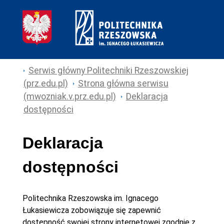
Serwis główny Politechniki Rzeszowskiej
(prz.edu.pl)
Strona główna serwisu
(mwozniak.v.prz.edu.pl)
Deklaracja
dostępności
Deklaracja
dostępności
Politechnika Rzeszowska im. Ignacego
Łukasiewicza
zobowiązuje się zapewnić
dostępność swojej
strony internetowej
zgodnie z