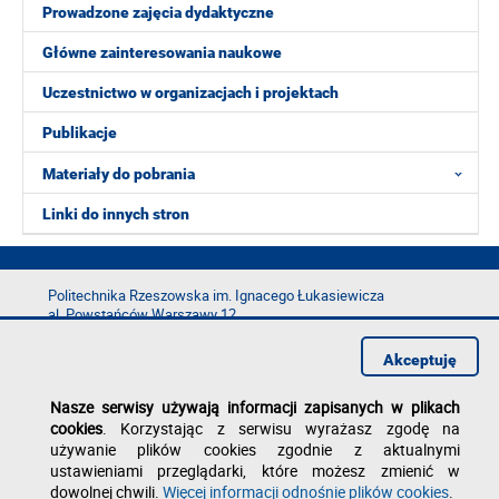
Prowadzone zajęcia dydaktyczne
Główne zainteresowania naukowe
Uczestnictwo w organizacjach i projektach
Publikacje
Materiały do pobrania
Linki do innych stron
Politechnika Rzeszowska im. Ignacego Łukasiewicza
al. Powstańców Warszawy 12
35-029 Rzeszów
Akceptuję
tel.: +48 17 865 11 00
fax: +48 17 854 12 60
Nasze serwisy używają informacji zapisanych w plikach
e-mail:
kancelaria@prz.edu.pl
cookies
. Korzystając z serwisu wyrażasz zgodę na
Deklaracja dostępności
używanie plików cookies zgodnie z aktualnymi
Polityka prywatności
ustawieniami przeglądarki, które możesz zmienić w
Zgłoś błąd na stronie
dowolnej chwili.
Więcej informacji odnośnie plików cookies
.