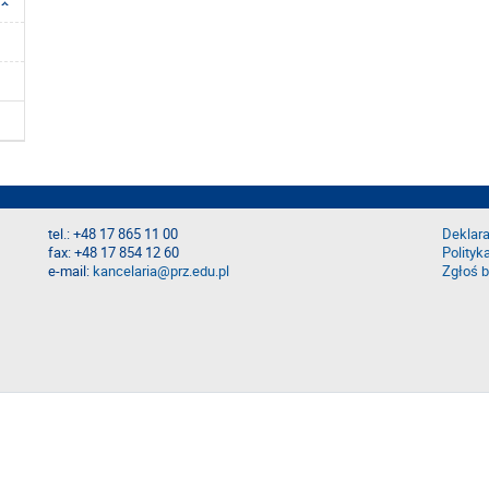
tel.: +48 17 865 11 00
Deklara
fax: +48 17 854 12 60
Polityk
e-mail:
kancelaria@prz.edu.pl
Zgłoś b